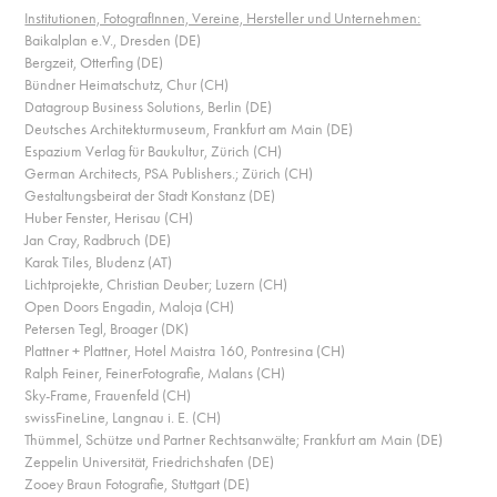
Institutionen, FotografInnen, Vereine, Hersteller und Unternehmen:
Baikalplan e.V., Dresden (DE)
Bergzeit, Otterfing (DE)
Bündner Heimatschutz, Chur (CH)
Datagroup Business Solutions, Berlin (DE)
Deutsches Architekturmuseum, Frankfurt am Main (DE)
Espazium Verlag für Baukultur, Zürich (CH)
German Architects, PSA Publishers.; Zürich (CH)
Gestaltungsbeirat der Stadt Konstanz (DE)
Huber Fenster, Herisau (CH)
Jan Cray, Radbruch (DE)
Karak Tiles, Bludenz (AT)
Lichtprojekte, Christian Deuber; Luzern (CH)
Open Doors Engadin, Maloja (CH)
Petersen Tegl, Broager (DK)
Plattner + Plattner, Hotel Maistra 160, Pontresina (CH)
Ralph Feiner, FeinerFotografie, Malans (CH)
Sky-Frame, Frauenfeld (CH)
swissFineLine, Langnau i. E. (CH)
Thümmel, Schütze und Partner Rechtsanwälte; Frankfurt am Main (DE)
Zeppelin Universität, Friedrichshafen (DE)
Zooey Braun Fotografie, Stuttgart (DE)