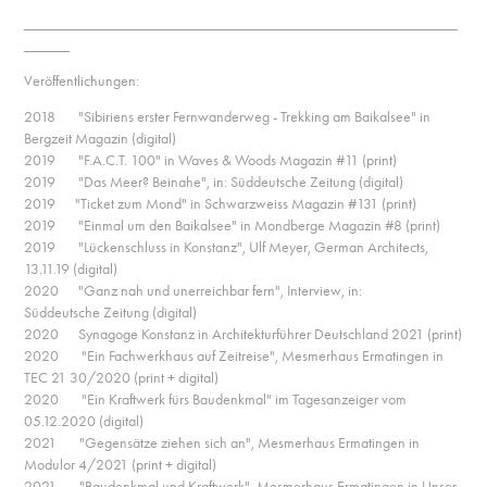
_________________________________________________________
______
Veröffentlichungen:
2018 "Sibiriens erster Fernwanderweg - Trekking am Baikalsee" in
Bergzeit Magazin (digital)
2019 "F.A.C.T. 100" in Waves & Woods Magazin #11 (print)
2019 "Das Meer? Beinahe", in:
Süddeutsche Zeitung
(digital)
2019 "Ticket zum Mond" in Schwarzweiss Magazin #131 (
print
)
2019
"Einmal um den Baikalsee"
in Mondberge Magazin #8 (
print
)
2019 "Lückenschluss in Konstanz", Ulf Meyer,
German Architects,
13.11.19
(digital)
2020 "Ganz nah und unerreichbar fern", Interview, in:
Süddeutsche Zeitung
(digital)
2020 Synagoge Konstanz in Architekturführer Deutschland 2021 (print)
2020 "Ein Fachwerkhaus auf Zeitreise", Mesmerhaus Ermatingen in
TEC 21 30/2020 (print + digital)
2020 "Ein Kraftwerk fürs Baudenkmal" im
Tagesanzeiger vom
05.12.2020
(digital)
2021 "Gegensätze ziehen sich an", Mesmerhaus Ermatingen in
Modulor 4/2021 (print + digital)
2021 "Baudenkmal und Kraftwerk", Mesmerhaus Ermatingen in Unser