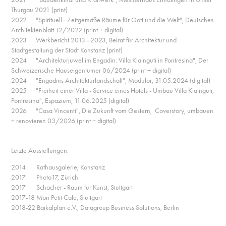
Thurgau 2021 (print)
2022 "Spirituell - Zeitgemäße Räume für Gott und die Welt",
Deutsches
Architektenblatt 12/2022
(print + digital)
2023 Werkbericht 2013 - 2023, Beirat für Architektur und
Stadtgestaltung der Stadt Konstanz (print)
2024 "Architekturjuwel im Engadin: Villa Klainguti in Pontresina",
Der
Schweizerische Hauseigentümer
06/2024 (print + digital)
2024 "Engadins Architekturlandschaft",
Modulor, 31.05.2024
(digital)
2025 "Freiheit einer Villa - Service eines Hotels - Umbau Villa Klainguti,
Pontresina",
Espazium, 11.06.2025
(digital)
2026 "Casa Vincenti", Die Zukunft vom Gestern, Coverstory,
umbauen
+ renovieren 03/2026
(print + digital)
Letzte Ausstellungen:
2014 Rathausgalerie, Konstanz
2017 Photo17, Zürich
2017 Schacher - Raum für Kunst, Stuttgart
2017-18 Mon Petit Cafe, Stuttgart
2018-22 Baikalplan e.V., Datagroup Business Solutions, Berlin
_________________________________________________________