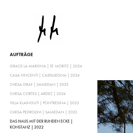
AUFTRÄGE
GRACE LA MARGNA | ST. MORITZ | 2024
CASA VINCENTI | CASTASEGNA | 2024
CHESA GRAF | SAMEDAN | 2025
CHESA CORTES | ARDEZ | 2024
VILLA KLAINGUTI | PONTRESINA | 2023
CHESA PEDROLINI | SAMEDAN | 2023
DAS HAUS MIT DER RUNDEN ECKE |
KONSTANZ | 2022