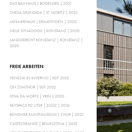
DAS BALI HAUS | BODENSEE | 2021
CHESA SPLENDIDA | ST. MORITZ | 2023
MESMERHAUS | ERMATINGEN | 2020
NEUE SYNAGOGE | KONSTANZ | 2020
LANDGERICHT KONSTANZ | KONSTANZ |
2020
FREIE ARBEITEN
VENEZIA IN INVERNO | SEIT 2025
ON ZUMTHOR | SEIT 2022
STIVA DA MORTS | VRIN | 2020
SKYSPACE PIZ UTER | ZUOZ | 2026
BÜNDNER KUNSTMUSEUM | CHUR | 2022
CASTELGRANDE | BELLINZONA | 2022